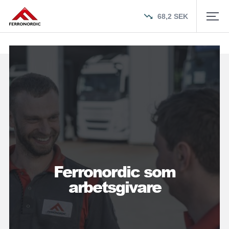
68,2
SEK
Ferronordic som
arbetsgivare