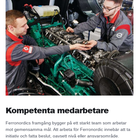
Kompetenta medarbetare
Ferronordics framgång bygger på ett starkt team som arbetar
mot gemensamma mål. Att arbeta för Ferronordic innebär att ta
initiativ och fatta beslut, oavsett nivå eller ansvarsområde.