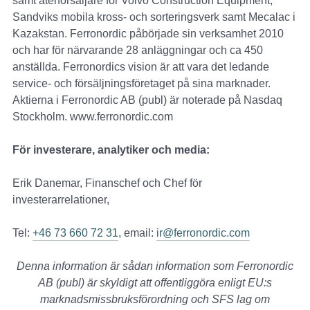
samt återförsäljare för Volvo Construction Equipment,
Sandviks mobila kross- och sorteringsverk samt Mecalac i
Kazakstan. Ferronordic påbörjade sin verksamhet 2010
och har för närvarande 28 anläggningar och ca 450
anställda. Ferronordics vision är att vara det ledande
service- och försäljningsföretaget på sina marknader.
Aktierna i Ferronordic AB (publ) är noterade på Nasdaq
Stockholm. www.ferronordic.com
För investerare, analytiker och media:
Erik Danemar, Finanschef och Chef för
investerarrelationer,
Tel:
+46 73 660 72 31
, email:
ir@ferronordic.com
Denna information är sådan information som Ferronordic
AB (publ) är skyldigt att offentliggöra enligt EU:s
marknadsmissbruksförordning och SFS lag om