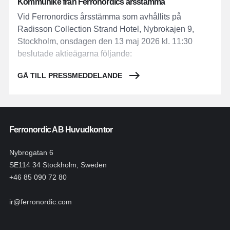
Kommuniké från Ferronordics årsstämma
Vid Ferronordics årsstämma som avhållits på
Radisson Collection Strand Hotel, Nybrokajen 9,
Stockholm, onsdagen den 13 maj 2026 kl. 11:30
beslutade aktieägarna följande:
GÅ TILL PRESSMEDDELANDE
Ferronordic AB Huvudkontor
Nybrogatan 6
SE114 34 Stockholm, Sweden
+46 85 090 72 80
ir@ferronordic.com