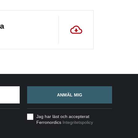
wa
ANMÄL MIG
Jag har läst och accepterat
Ferronordics
Integritetspolicy