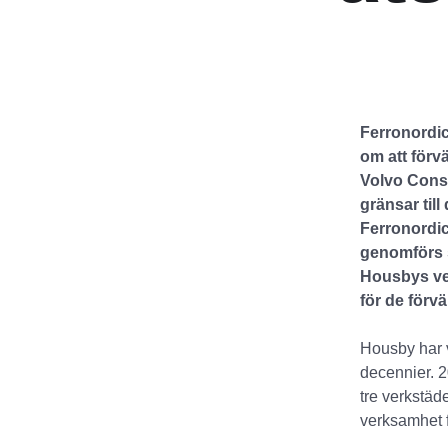
Ferronordi
om att förv
Volvo Cons
gränsar til
Ferronordic
genomförs s
Housbys ver
för de förv
Housby har v
decennier. 2
tre verkstäd
verksamhet 