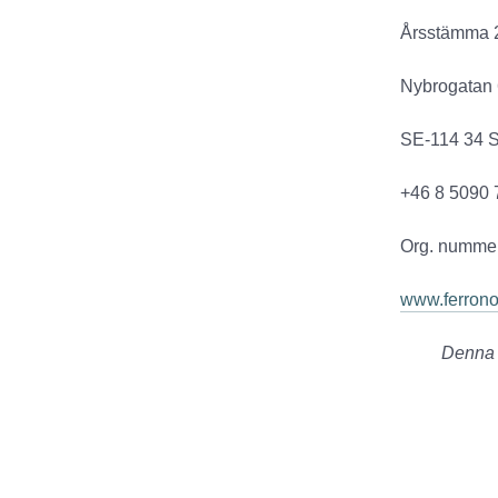
Årsstämma 
Nybrogatan 
SE-114 34 
+46 8 5090 
Org. numme
www.ferrono
Denna i