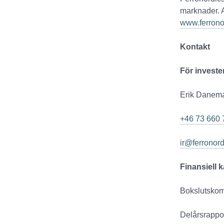
marknader. A
www.ferrono
Kontakt
För investe
Erik Danemar
+46 73 660 
ir@ferronor
Finansiell 
Bokslutskom
Delårsrappo