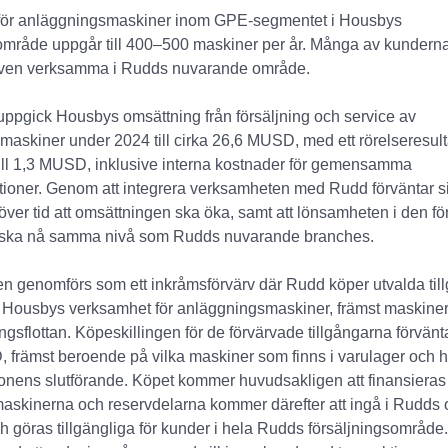
ör anläggningsmaskiner inom GPE-segmentet i Housbys
sområde uppgår till 400–500 maskiner per år. Många av kundern
ven verksamma i Rudds nuvarande område.
ppgick Housbys omsättning från försäljning och service av
askiner under 2024 till cirka 26,6 MUSD, med ett rörelseresul
till 1,3 MUSD, inklusive interna kostnader för gemensamma
tioner. Genom att integrera verksamheten med Rudd förväntar s
över tid att omsättningen ska öka, samt att lönsamheten i den f
ska nå samma nivå som Rudds nuvarande branches.
n genomförs som ett inkråmsförvärv där Rudd köper utvalda til
l Housbys verksamhet för anläggningsmaskiner, främst maskiner
ingsflottan. Köpeskillingen för de förvärvade tillgångarna förvänt
främst beroende på vilka maskiner som finns i varulager och hy
ionens slutförande. Köpet kommer huvudsakligen att finansiera
askinerna och reservdelarna kommer därefter att ingå i Rudds 
h göras tillgängliga för kunder i hela Rudds försäljningsområde