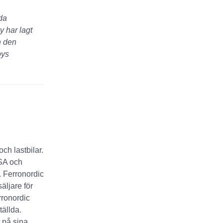
åda
 har lagt
h den
bys
ch lastbilar.
USA och
. Ferronordic
äljare för
rronordic
ällda.
t på sina