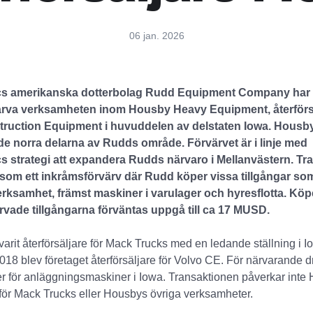
06 jan. 2026
cs amerikanska dotterbolag Rudd Equipment Company har i
ärva verksamheten inom Housby Heavy Equipment, återförsä
truction Equipment i huvuddelen av delstaten Iowa. Hous
l de norra delarna av Rudds område. Förvärvet är i linje med
s strategi att expandera Rudds närvaro i Mellanvästern. Tr
om ett inkråmsförvärv där Rudd köper vissa tillgångar so
ksamhet, främst maskiner i varulager och hyresflotta. Köp
ärvade tillgångarna förväntas uppgå till ca 17 MUSD.
arit återförsäljare för Mack Trucks med en ledande ställning i Io
018 blev företaget återförsäljare för Volvo CE. För närvarande 
er för anläggningsmaskiner i Iowa. Transaktionen påverkar inte
för Mack Trucks eller Housbys övriga verksamheter.