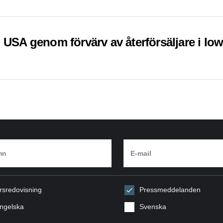
 USA genom förvärv av återförsäljare i Io
rsredovisning
Pressmeddelanden
ngelska
Svenska