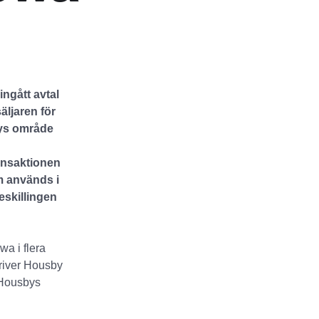
ngått avtal
ljaren för
bys område
ansaktionen
m används i
eskillingen
wa i flera
driver Housby
 Housbys