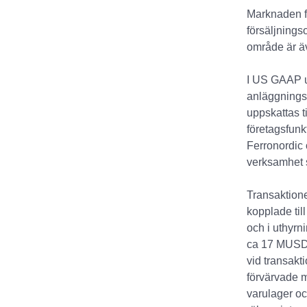
Marknaden f
försäljning
område är ä
I US GAAP u
anläggningsm
uppskattas 
företagsfunk
Ferronordic 
verksamhet 
Transaktione
kopplade til
och i uthyrn
ca 17 MUSD, 
vid transakt
förvärvade m
varulager oc