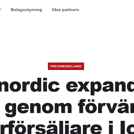
Bolagsstyrning
Våra partners
PRESSMEDDELANDE
nordic expand
 genom förvär
rförsäljare i 