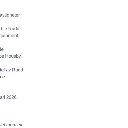
stigheter.
 blir Rudd
Equipment.
de
hos Housby.
 del av Rudd
ice
ari 2026.
det inom ett