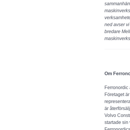
sammanhänga
maskinverksa
verksamhete
ned avser vi
bredare Mel
maskinverks
Om Ferrono
Ferronordic 
Företaget är 
representera
är återförsä
Volvo Const
startade sin
Ferronordics