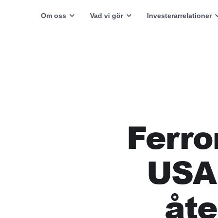
Om oss
Vad vi gör
Investerarrelationer
Ferro
USA
åte