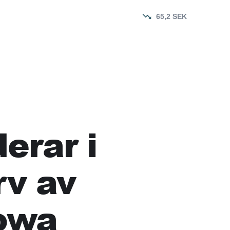
65,2
SEK
erar i
v av
Iowa