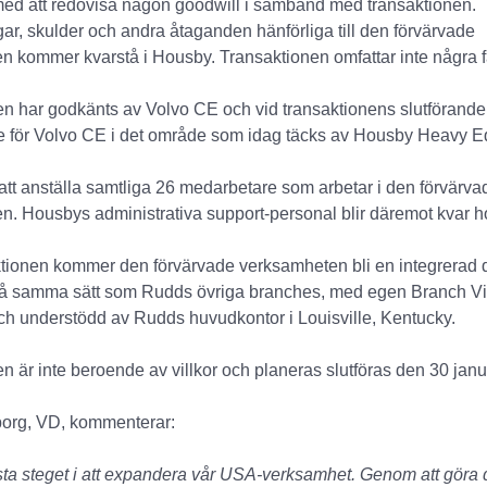
med att redovisa någon goodwill i samband med transaktionen.
ar, skulder och andra åtaganden hänförliga till den förvärvade
 kommer kvarstå i Housby. Transaktionen omfattar inte några fa
n har godkänts av Volvo CE och vid transaktionens slutförande
are för Volvo CE i det område som idag täcks av Housby Heavy 
tt anställa samtliga 26 medarbetare som arbetar i den förvärva
n. Housbys administrativa support-personal blir däremot kvar 
aktionen kommer den förvärvade verksamheten bli en integrerad
på samma sätt som Rudds övriga branches, med egen Branch V
ch understödd av Rudds huvudkontor i Louisville, Kentucky.
n är inte beroende av villkor och planeras slutföras den 30 janu
borg, VD, kommenterar:
rsta steget i att expandera vår USA-verksamhet. Genom att göra 