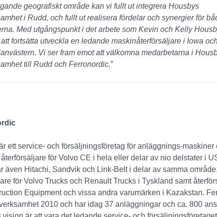
nde geografiskt område kan vi fullt ut integrera Housbys
mhet i Rudd, och fullt ut realisera fördelar och synergier för b
rna. Med utgångspunkt i det arbete som Kevin och Kelly Housby
 att fortsätta utveckla en ledande maskinåterförsäljare i Iowa oc
lanvästern. Vi ser fram emot att välkomna medarbetarna i Hous
amhet till Rudd och Ferronordic.
”
rdic
är ett service- och försäljningsföretag för anläggnings-maskiner o
återförsäljare för Volvo CE i hela eller delar av nio delstater i 
r även Hitachi, Sandvik och Link-Belt i delar av samma område
ljare för Volvo Trucks och Renault Trucks i Tyskland samt återförs
ruction Equipment och vissa andra varumärken i Kazakstan. Fe
 verksamhet 2010 och har idag 37 anläggningar och ca. 800 anst
 vision är att vara det ledande service- och försäljningsföretage