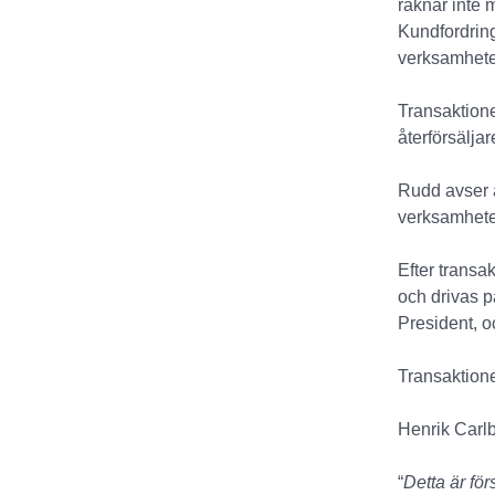
räknar inte 
Kundfordring
verksamheten
Transaktione
återförsälj
Rudd avser a
verksamhete
Efter trans
och drivas 
President, o
Transaktione
Henrik Carl
“
Detta är fö