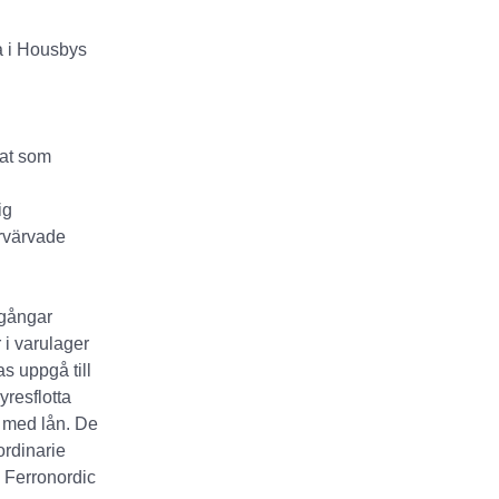
a i Housbys
tat som
ig
örvärvade
lgångar
 i varulager
as uppgå till
resflotta
s med lån. De
ordinarie
. Ferronordic