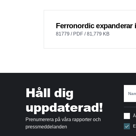
Ferronordic expanderar i
81779 / PDF / 81,779 KB
Håll dig
uppdaterad!
Å
Prenumerera på våra rapporter och
E
pressmeddelanden