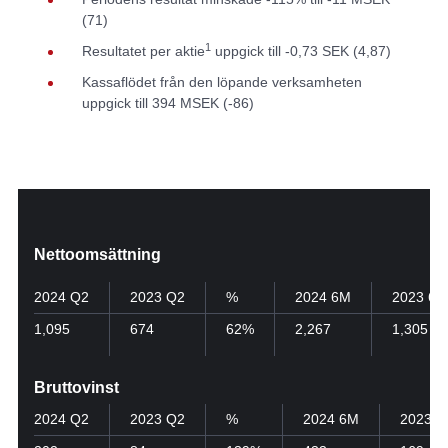
(71)
1
Resultatet per aktie
uppgick till -0,73 SEK (4,87)
Kassaflödet från den löpande verksamheten
uppgick till 394 MSEK (-86)
Nettoomsättning
2024 Q2
2023 Q2
%
2024 6M
2023 6M
1,095
674
62%
2,267
1,305
Bruttovinst
2024 Q2
2023 Q2
%
2024 6M
2023 6