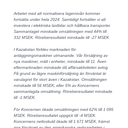
Arbetet med att normalisera lagernivån kommer
fortsätta under hela 2024. Samtidigt fortsätter vi att
investera i elektriska lastbilar och hållbara transporter.
Sammantaget minskade omsättningen med 44% till
332 MSEK. Rörelseresultatet minskade till
-27 MSEK.
I Kazakstan förblev marknaden för
anläggningsmaskiner utmanande. Vår försäljning av
nya maskiner, mätt i enheter, minskade till 11. Även
eftermarknaden minskade då affärsaktiviteten avtog.
På grund av lägre maskinförsäljning än förväntat är
varulagret för stort även i Kazakstan. Omsättningen
minskade till 56 MSEK, eller 5% av Koncernens
sammanlagda omsättning. Rörelseresultatet minskade
till -1 MSEK.
För Koncernen ökade omsättningen med 62% till 1 095
MSEK. Rörelseresultatet uppgick till -4 MSEK.
Koncernens nettoskuld ökade till 1 671 MSEK, främst
pga förvärvet av den amerikanska verksamheten i