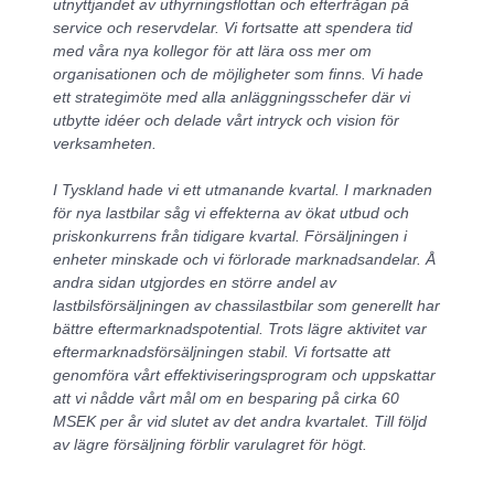
utnyttjandet av uthyrningsflottan och efterfrågan på
service och reservdelar. Vi fortsatte att spendera tid
med våra nya kollegor för att lära oss mer om
organisationen och de möjligheter som finns. Vi hade
ett strategimöte med alla anläggningsschefer där vi
utbytte idéer och delade vårt intryck och vision för
verksamheten.
I Tyskland hade vi ett utmanande kvartal. I marknaden
för nya lastbilar såg vi effekterna av ökat utbud och
priskonkurrens från tidigare kvartal. Försäljningen i
enheter minskade och vi förlorade marknadsandelar. Å
andra sidan utgjordes en större andel av
lastbilsförsäljningen av chassilastbilar som generellt har
bättre eftermarknadspotential. Trots lägre aktivitet var
eftermarknadsförsäljningen stabil. Vi fortsatte att
genomföra vårt effektiviseringsprogram och uppskattar
att vi nådde vårt mål om en besparing på cirka 60
MSEK per år vid slutet av det andra kvartalet. Till följd
av lägre försäljning förblir varulagret för högt.