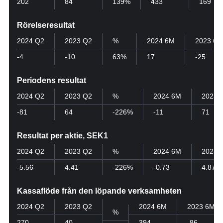
202
84
139%
433
169
Rörelseresultat
2024 Q2
2023 Q2
%
2024 6M
2023 6M
-4
-10
63%
17
-25
Periodens resultat
2024 Q2
2023 Q2
%
2024 6M
2023 
-81
64
-226%
-11
71
Resultat per aktie, SEK1
2024 Q2
2023 Q2
%
2024 6M
2023 
-5.56
4.41
-226%
-0.73
4.87
Kassaflöde från den löpande verksamheten
2024 Q2
2023 Q2
2024 6M
2023 6M
%
270
40
394
-86