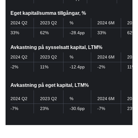
Eget kapital/summa tillgångar, %
2024 Q2
2023 Q2
%
2024 6M
2023
33%
62%
-28.4pp
33%
62%
Avkastning på sysselsatt kapital, LTM%
2024 Q2
2023 Q2
%
2024 6M
2023
-2%
11%
-12.4pp
-2%
11%
Avkastning på eget kapital, LTM%
2024 Q2
2023 Q2
%
2024 6M
2023
-7%
23%
-30.6pp
-7%
23%