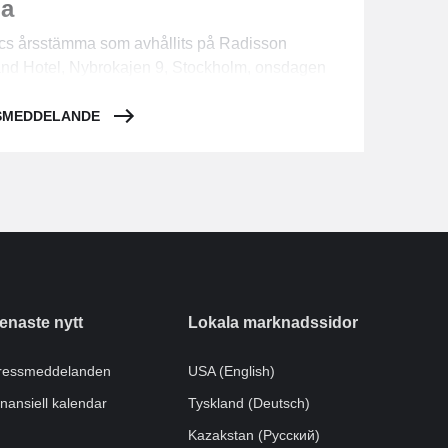
a
ics årsstämma som avhållits på Radisson
and Hotel, Nybrokajen 9, Stockholm, onsdagen
6 kl. 11:30 beslutade aktieägarna följande:
SSMEDDELANDE
enaste nytt
Lokala marknadssidor
ressmeddelanden
USA (English)
inansiell kalendar
Tyskland (Deutsch)
Kazakstan (Pусский)