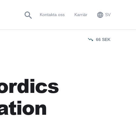
EN
Kontakta oss
Karriär
SV
SV
66
SEK
nordics
ation