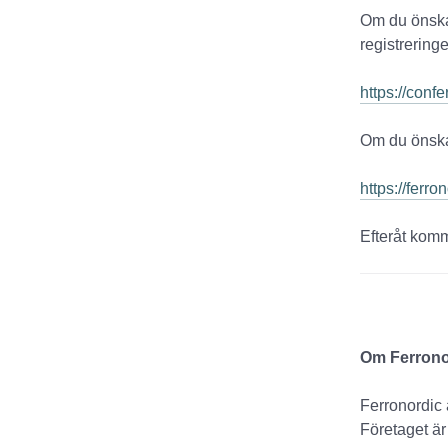
Om du önskar
registrering
https://con
Om du önska
https://ferr
Efteråt komm
Om Ferrono
Ferronordic 
Företaget är 