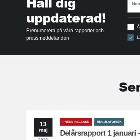
Håll dig
uppdaterad!
Å
Prenumerera på våra rapporter och
E
pressmeddelanden
Se
PRESS RELEASE
REGULATORISK
13
maj
Delårsrapport 1 januari