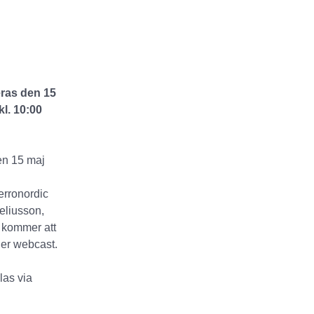
eras den 15
l. 10:00
den 15 maj
erronordic
neliusson,
 kommer att
ler webcast.
las via