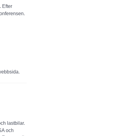
 Efter
 konferensen.
webbsida.
h lastbilar.
USA och