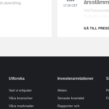
2026
årsstämm
tt utveckling
17:25 CET
Vid Ferronord
Collection Str
den 13 maj 202
GÅ TILL PRE
Utforska
Investerarrelationer
S
Vad vi erbjuder
Aktien
P
Våra branscher
Senaste kvartalet
F
Våra marknader
Rapporter och