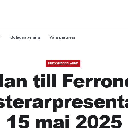
Våra marknader
Våra branscher
Utforska
Utforska
Bolagsstyrning
Våra partners
PRESSMEDDELANDE
an till Ferro
sterarpresent
15 maj 2025