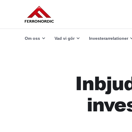
Vad vi erbjuder
Utforska
Om oss
Vad vi gör
Investerarrelationer
Inbjud
inve