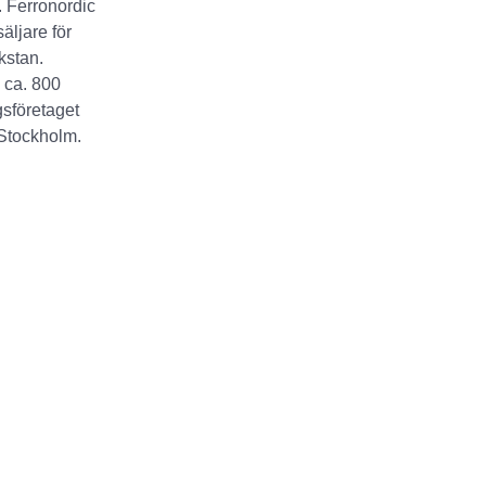
. Ferronordic
äljare för
kstan.
 ca. 800
gsföretaget
 Stockholm.