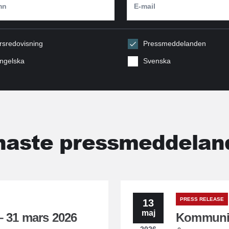
rsredovisning
Pressmeddelanden
ngelska
Svenska
naste pressmeddelan
PRESS RELEASE
13
maj
 – 31 mars 2026
Kommunik