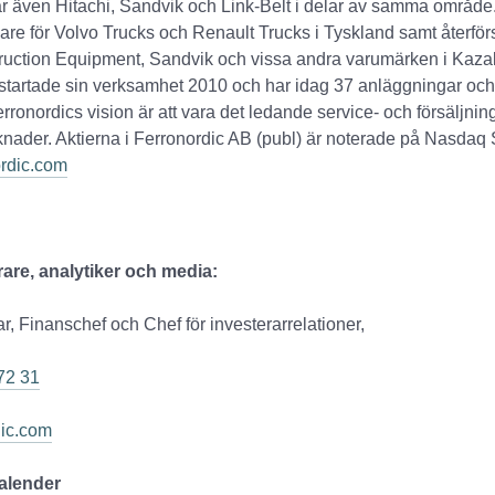
r även Hitachi, Sandvik och Link-Belt i delar av samma område
ljare för Volvo Trucks och Renault Trucks i Tyskland samt återförs
ruction Equipment, Sandvik och vissa andra varumärken i Kaza
startade sin verksamhet 2010 och har idag 37 anläggningar och
erronordics vision är att vara det ledande service- och försäljnin
nader. Aktierna i Ferronordic AB (publ) är noterade på Nasdaq
rdic.com
rare, analytiker och media:
, Finanschef och Chef för investerarrelationer,
72 31
dic.com
kalender