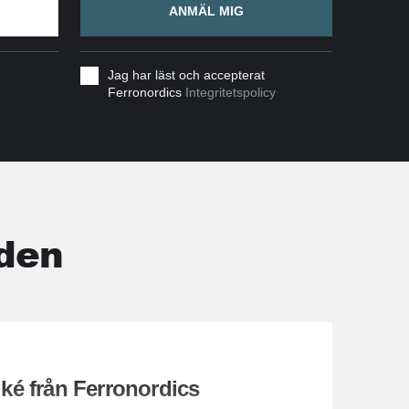
ANMÄL MIG
Jag har läst och accepterat
Ferronordics
Integritetspolicy
den
é från Ferronordics