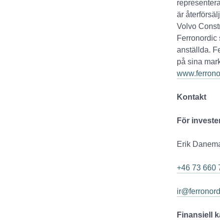
representera
är återförsä
Volvo Const
Ferronordic 
anställda. F
på sina mark
www.ferrono
Kontakt
För investe
Erik Danemar
+46 73 660 
ir@ferronor
Finansiell 