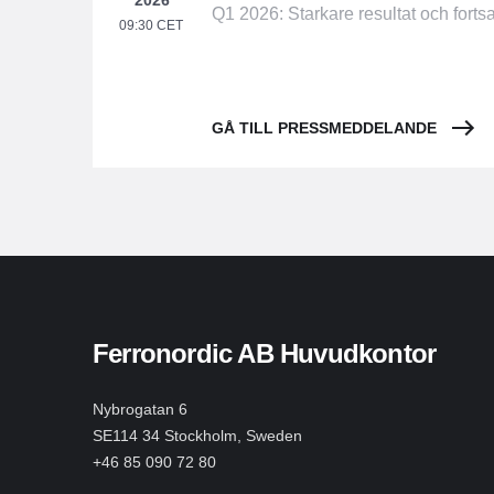
2026
Q1 2026: Starkare resultat och fortsa
09:30 CET
GÅ TILL PRESSMEDDELANDE
Ferronordic AB Huvudkontor
Nybrogatan 6
SE114 34 Stockholm, Sweden
+46 85 090 72 80