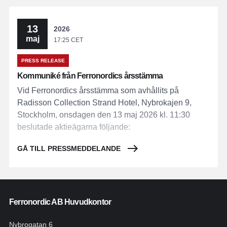
13
2026
maj
17:25 CET
PRESS RELEASE
Kommuniké från Ferronordics årsstämma
Vid Ferronordics årsstämma som avhållits på
Radisson Collection Strand Hotel, Nybrokajen 9,
Stockholm, onsdagen den 13 maj 2026 kl. 11:30
beslutade aktieägarna följande:
GÅ TILL PRESSMEDDELANDE
Ferronordic AB Huvudkontor
Nybrogatan 6