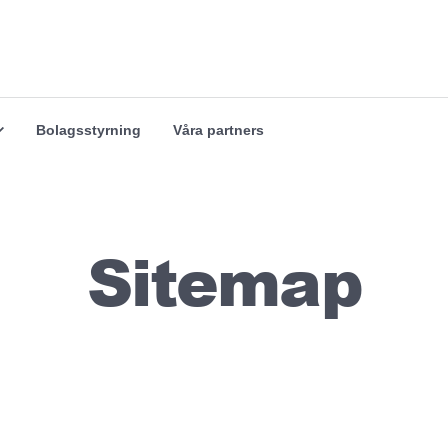
Våra marknader
Våra branscher
Utforska
Utforska
Bolagsstyrning
Våra partners
Sitemap