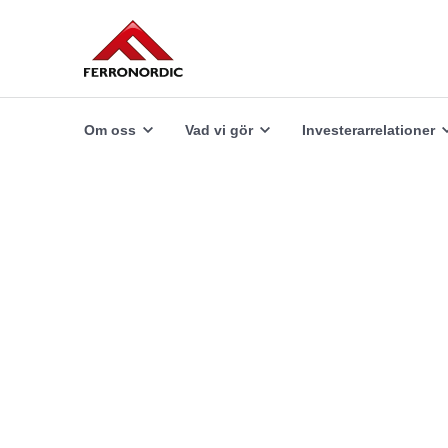
Vad vi erbjuder
Utforska
Om oss
Vad vi gör
Investerarrelationer