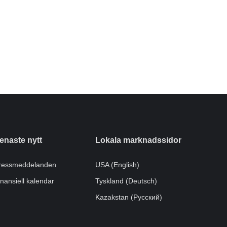
enaste nytt
Lokala marknadssidor
ressmeddelanden
USA (English)
inansiell kalendar
Tyskland (Deutsch)
Kazakstan (Pусский)