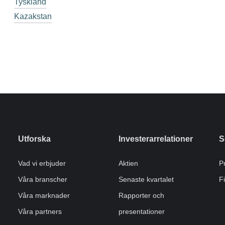
Tyskland
Kazakstan
Utforska
Investerarrelationer
S
Vad vi erbjuder
Aktien
P
Våra branscher
Senaste kvartalet
F
Våra marknader
Rapporter och
Våra partners
presentationer