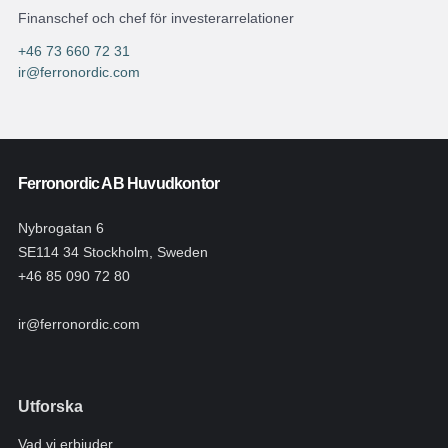
Finanschef och chef för investerarrelationer
+46 73 660 72 31
ir@ferronordic.com
Ferronordic AB Huvudkontor
Nybrogatan 6
SE114 34 Stockholm, Sweden
+46 85 090 72 80
ir@ferronordic.com
Utforska
Vad vi erbjuder